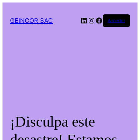
LinkedIn
Instagram
Facebook
GEINCOR SAC
Acceder
¡Disculpa este
desastre! Estamos