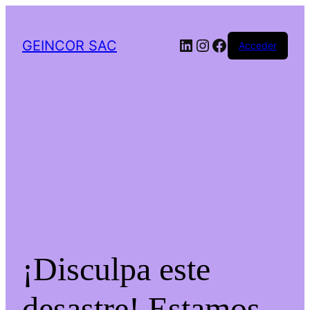
LinkedIn
Instagram
Facebook
GEINCOR SAC
Acceder
¡Disculpa este
desastre! Estamos