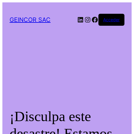
LinkedIn
Instagram
Facebook
GEINCOR SAC
Acceder
¡Disculpa este
desastre! Estamos