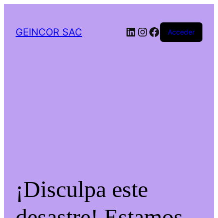
LinkedIn
Instagram
Facebook
GEINCOR SAC
Acceder
¡Disculpa este
desastre! Estamos